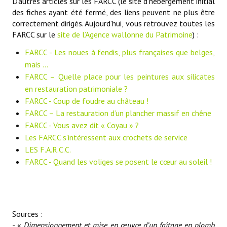
D'autres articles sur les FARCC (le site d’hébergement initial
des fiches ayant été fermé, des liens peuvent ne plus être
correctement dirigés. Aujourd’hui, vous retrouvez toutes les
FARCC sur le
site de l’Agence wallonne du Patrimoine
) :
FARCC - Les noues à fendis, plus françaises que belges,
mais …
FARCC – Quelle place pour les peintures aux silicates
en restauration patrimoniale ?
FARCC - Coup de foudre au château !
FARCC – La restauration d’un plancher massif en chêne
FARCC - Vous avez dit « Coyau » ?
Les FARCC s’intéressent aux crochets de service
LES F.A.R.C.C.
FARCC - Quand les voliges se posent le cœur au soleil !
Sources :
- «
Dimensionnement et mise en œuvre d’un faîtage en plomb