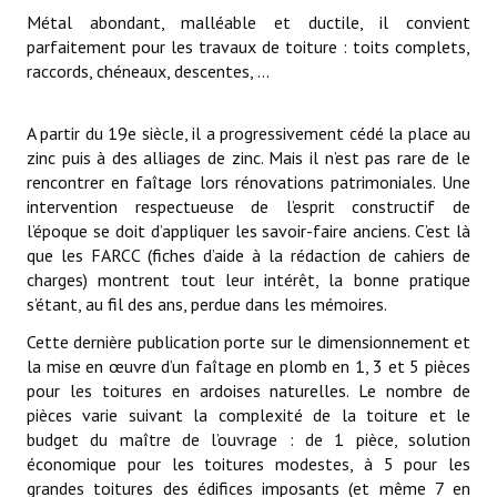
DIVERS
Métal abondant, malléable et ductile, il convient
parfaitement pour les travaux de toiture : toits complets,
ACTUS
raccords, chéneaux, descentes, …
A partir du 19e siècle, il a progressivement cédé la place au
zinc puis à des alliages de zinc. Mais il n’est pas rare de le
rencontrer en faîtage lors rénovations patrimoniales. Une
intervention respectueuse de l’esprit constructif de
l’époque se doit d’appliquer les savoir-faire anciens. C’est là
que les FARCC (fiches d’aide à la rédaction de cahiers de
charges) montrent tout leur intérêt, la bonne pratique
s’étant, au fil des ans, perdue dans les mémoires.
Cette dernière publication porte sur le dimensionnement et
la mise en œuvre d’un faîtage en plomb en 1, 3 et 5 pièces
pour les toitures en ardoises naturelles. Le nombre de
pièces varie suivant la complexité de la toiture et le
budget du maître de l’ouvrage : de 1 pièce, solution
économique pour les toitures modestes, à 5 pour les
grandes toitures des édifices imposants (et même 7 en