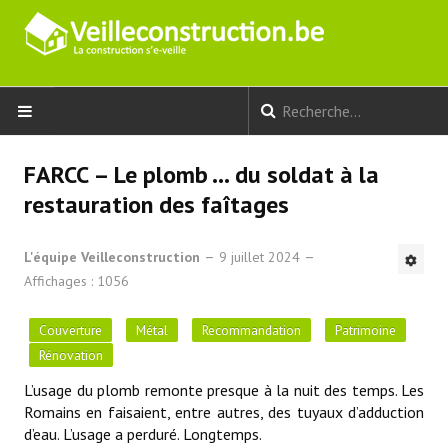
ACCUEIL
FARCC – Le plomb … du soldat à la
restauration des faîtages
GROS OEUVRE
L'équipe Veilleconstruction
9 juillet 2024
FINITION
Affichages : 1056
TECHNIQUES SPÉCIALES
Couverture
Métal
Recommandation
Patrimoine
Rénovation
SÉCURITÉ
L’usage du plomb remonte presque à la nuit des temps. Les
DURABLE
Romains en faisaient, entre autres, des tuyaux d’adduction
d’eau. L’usage a perduré. Longtemps.